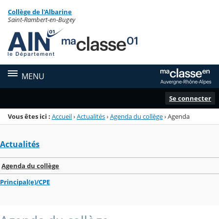
Panneau de gestion des cookies
Collège de l'Albarine
Menu de la rubrique
Contenu
Saint-Rambert-en-Bugey
MENU
Se connecter
Vous êtes ici :
Accueil
›
Actualités
›
Agenda du collège
›
Agenda
Actualités
Agenda du collège
Principal(e)/CPE