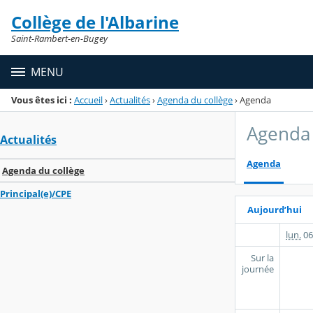
Panneau de gestion des cookies
Collège de l'Albarine
Menu de la rubrique
Contenu
Saint-Rambert-en-Bugey
MENU
Vous êtes ici :
Accueil
›
Actualités
›
Agenda du collège
›
Agenda
Agenda 
Actualités
Agenda
Agenda du collège
Principal(e)/CPE
Aujourd’hui
lun.
06
Sur la
journée