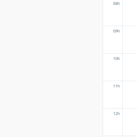
08h
09h
10h
11h
12h