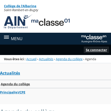
Panneau de gestion des cookies
Collège de l'Albarine
Menu de la rubrique
Contenu
Saint-Rambert-en-Bugey
MENU
Se connecter
Vous êtes ici :
Accueil
›
Actualités
›
Agenda du collège
›
Agenda
Actualités
Agenda du collège
Principal(e)/CPE