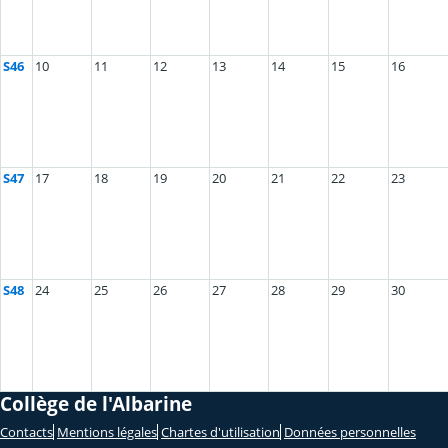
S46
10
11
12
13
14
15
16
S47
17
18
19
20
21
22
23
S48
24
25
26
27
28
29
30
Collège de l'Albarine
Contacts
Mentions légales
Chartes d'utilisation
Données personnelles