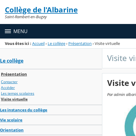
Panneau de gestion des cookies
Collège de l'Albarine
Menu de la rubrique
Contenu
Saint-Rambert-en-Bugey
MENU
Vous êtes ici :
Accueil
›
Le collège
›
Présentation
›
Visite virtuelle
Visite v
Le collège
Présentation
Visite v
Contacter
Accéder
Les temps scolaires
Par admin albari
Visite virtuelle
Les instances du collège
Vie scolaire
Orientation