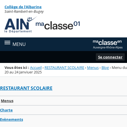
Panneau de gestion des cookies
Collège de l'Albarine
Menu de la rubrique
Contenu
Saint-Rambert-en-Bugey
MENU
Se connecter
Vous êtes ici :
Accueil
›
RESTAURANT SCOLAIRE
›
Menus
›
Blog
›
Menu du
20 au 24 Janviuer 2025
RESTAURANT SCOLAIRE
Menus
Charte
Evènements