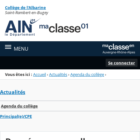
Panneau de gestion des cookies
Collège de l'Albarine
Menu de la rubrique
Contenu
Saint-Rambert-en-Bugey
MENU
Se connecter
Vous êtes ici :
Accueil
›
Actualités
›
Agenda du collège
›
Actualités
Agenda du collège
Principal(e)/CPE