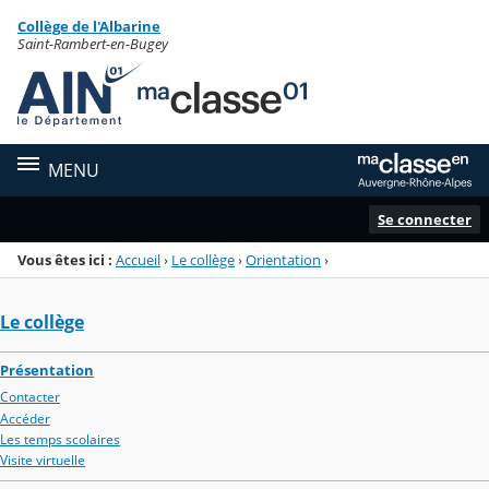
Panneau de gestion des cookies
Collège de l'Albarine
Menu de la rubrique
Contenu
Saint-Rambert-en-Bugey
MENU
Se connecter
Vous êtes ici :
Accueil
›
Le collège
›
Orientation
›
Le collège
Présentation
Contacter
Accéder
Les temps scolaires
Visite virtuelle